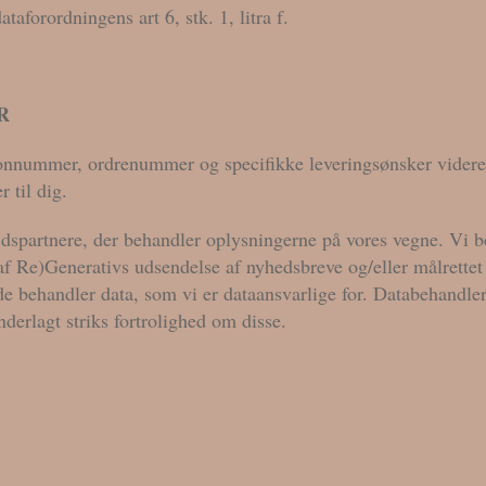
forordningens art 6, stk. 1, litra f.
R
efonnummer, ordrenummer og specifikke leveringsønsker videre
r til dig.
dspartnere, der behandler oplysningerne på vores vegne. Vi be
 af Re)Generativs udsendelse af nyhedsbreve og/eller målrette
de behandler data, som vi er dataansvarlige for. Databehandle
derlagt striks fortrolighed om disse.