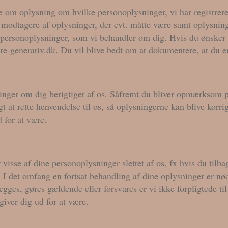
ode om oplysning om hvilke personoplysninger, vi har registrere
g modtagere af oplysninger, der evt. måtte være samt oplysni
de personoplysninger, som vi behandler om dig. Hvis du ønsker
re-generativ.dk. Du vil blive bedt om at dokumentere, at du er
ninger om dig berigtiget af os. Såfremt du bliver opmærksom på
igt at rette henvendelse til os, så oplysningerne kan blive korr
 for at være.
ller visse af dine personoplysninger slettet af os, fx hvis du til
. I det omfang en fortsat behandling af dine oplysninger er nød
tlægges, gøres gældende eller forsvares er vi ikke forpligtede ti
iver dig ud for at være.