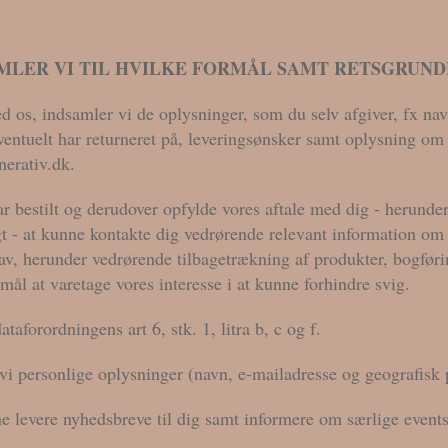
MLER VI TIL HVILKE FORMÅL SAMT RETSGRUN
 os, indsamler vi de oplysninger, som du selv afgiver, fx nav
ntuelt har returneret på, leveringsønsker samt oplysning om d
erativ.dk.
ar bestilt og derudover opfylde vores aftale med dig - herunder 
t - at kunne kontakte dig vedrørende relevant information om
rav, herunder vedrørende tilbagetrækning af produkter, bogfø
ål at varetage vores interesse i at kunne forhindre svig.
forordningens art 6, stk. 1, litra b, c og f.
vi personlige oplysninger (navn, e-mailadresse og geografisk 
ne levere nyhedsbreve til dig samt informere om særlige events