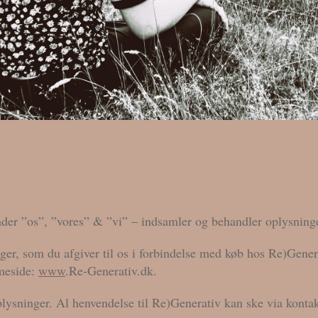
der ”os”, ”vores” & ”vi” – indsamler og behandler oplysning
er, som du afgiver til os i forbindelse med køb hos Re)Genera
mmeside:
www
.Re-Generativ.dk.
oplysninger. Al henvendelse til Re)Generativ kan ske via ko