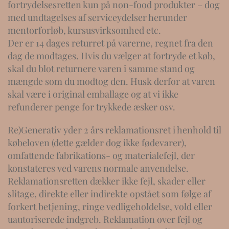
fortrydelsesretten kun på non-food produkter – dog
med undtagelses af serviceydelser herunder
mentorforløb, kursusvirksomhed etc.
Der er 14 dages returret på varerne, regnet fra den
dag de modtages. Hvis du vælger at fortryde et køb,
skal du blot returnere varen i samme stand og
mængde som du modtog den. Husk derfor at varen
skal være i original emballage og at vi ikke
refunderer penge for trykkede æsker osv.
Re)Generativ yder 2 års reklamationsret i henhold til
købeloven (dette gælder dog ikke fødevarer),
omfattende fabrikations- og materialefejl, der
konstateres ved varens normale anvendelse.
Reklamationsretten dækker ikke fejl, skader eller
slitage, direkte eller indirekte opstået som følge af
forkert betjening, ringe vedligeholdelse, vold eller
uautoriserede indgreb. Reklamation over fejl og