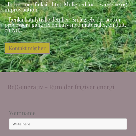
- Indret med fleksibilitet: Mulighed for bevægelse og
improvisation.
- Tænk i katalytiske detaljer: Små greb, der sætter
processer i gang (fx en
kurv med materialer,
en duft,
en lyd).
Kontakt mig her
Re)Generativ – Rum der frigiver energi
Your name