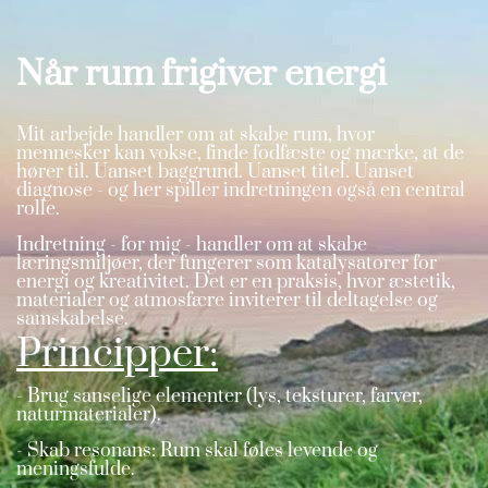
Når rum frigiver energi
Mit arbejde handler om at skabe rum, hvor
mennesker kan vokse, finde fodfæste og mærke, at de
hører til. Uanset baggrund. Uanset titel. Uanset
diagnose - og her spiller indretningen også en central
rolle.
Indretning - for mig - handler om at skabe
læringsmiljøer, der fungerer som katalysatorer for
energi og kreativitet. Det er en praksis, hvor æstetik,
materialer og atmosfære inviterer til deltagelse og
samskabelse.
Principper:
- Brug sanselige elementer (lys, teksturer, farver,
naturmaterialer).
- Skab resonans: Rum skal føles levende og
meningsfulde.