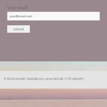
Your email
© Re)Generativ | kontakt@re-generativ.dk | CVR 36865873